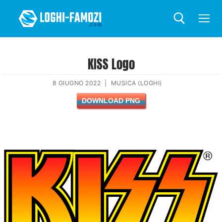
KISS Logo
8 GIUGNO 2022
|
MUSICA (LOGHI)
DOWNLOAD PNG