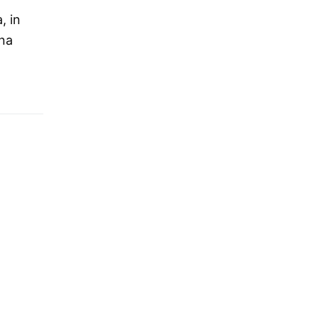
, in
una