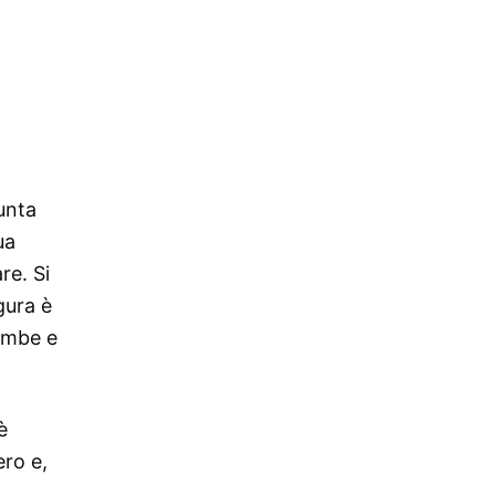
unta
ua
re. Si
gura è
ambe e
è
ero e,