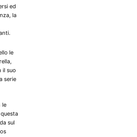
ersi ed
nza, la
anti.
llo le
ella,
 il suo
a serie
 le
n questa
da sul
Los