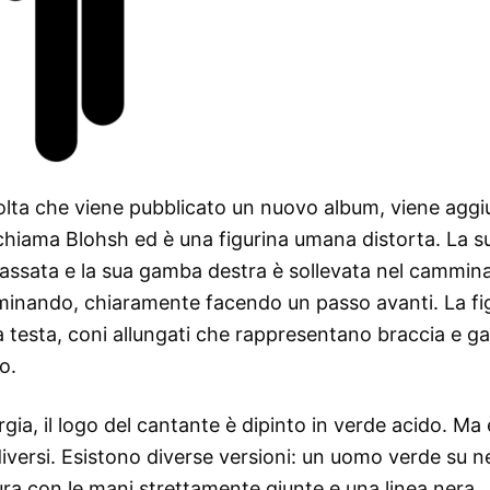
olta che viene pubblicato un nuovo album, viene aggi
si chiama Blohsh ed è una figurina umana distorta. La s
abbassata e la sua gamba destra è sollevata nel cammina
minando, chiaramente facendo un passo avanti. La fi
 testa, coni allungati che rappresentano braccia e g
o.
rgia, il logo del cantante è dipinto in verde acido. Ma 
i diversi. Esistono diverse versioni: un uomo verde su n
ura con le mani strettamente giunte e una linea nera