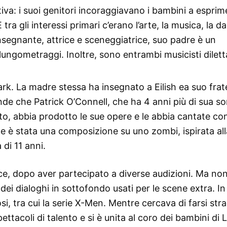
ativa: i suoi genitori incoraggiavano i bambini a esprim
tra gli interessi primari c’erano l’arte, la musica, la da
nsegnante, attrice e sceneggiatrice, suo padre è un
lungometraggi. Inoltre, sono entrambi musicisti dilett
rk. La madre stessa ha insegnato a Eilish ea suo frate
de che Patrick O’Connell, che ha 4 anni più di sua sor
ritto, abbia prodotto le sue opere e le abbia cantate con
 è stata una composizione su uno zombi, ispirata all
di 11 anni.
ice, dopo aver partecipato a diverse audizioni. Ma non
 dei dialoghi in sottofondo usati per le scene extra. I
i, tra cui la serie X-Men. Mentre cercava di farsi stra
pettacoli di talento e si è unita al coro dei bambini di 