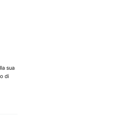
la sua
o di