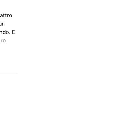
uattro
 un
ondo. E
oro