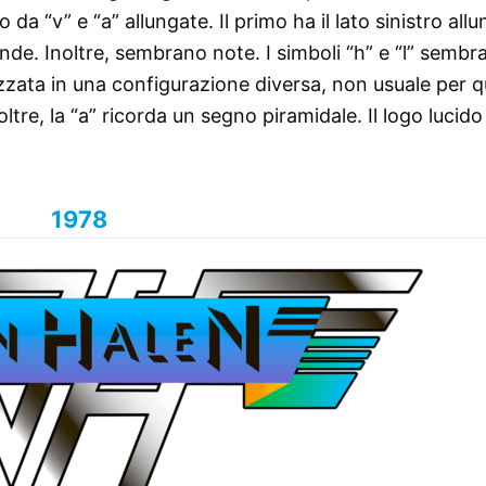
 da “v” e “a” allungate. Il primo ha il lato sinistro all
cende. Inoltre, sembrano note. I simboli “h” e “l” sembr
izzata in una configurazione diversa, non usuale per 
noltre, la “a” ricorda un segno piramidale. Il logo lucido
1978