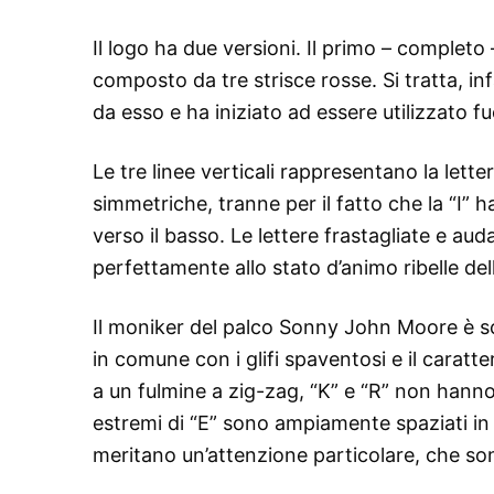
Il logo ha due versioni. Il primo – completo
composto da tre strisce rosse. Si tratta, in
da esso e ha iniziato ad essere utilizzato f
Le tre linee verticali rappresentano la lett
simmetriche, tranne per il fatto che la “I” h
verso il basso. Le lettere frastagliate e aud
perfettamente allo stato d’animo ribelle del
Il moniker del palco Sonny John Moore è sc
in comune con i glifi spaventosi e il carat
a un fulmine a zig-zag, “K” e “R” non hanno l
estremi di “E” sono ampiamente spaziati in d
meritano un’attenzione particolare, che son