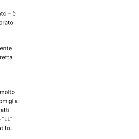
ato – è
parato
mente
retta
 molto
omiglia
atti
 “LL”
tito.