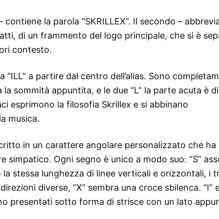
 – contiene la parola “SKRILLEX”. Il secondo – abbrevi
fatti, di un frammento del logo principale, che si è se
uori contesto.
era “ILL” a partire dal centro dell’alias. Sono completa
a la sommità appuntita, e le due “L” la parte acuta è di
aci esprimono la filosofia Skrillex e si abbinano
la musica.
ritto in un carattere angolare personalizzato che ha
tere simpatico. Ogni segno è unico a modo suo: “S” ass
a stessa lunghezza di linee verticali e orizzontali, i tr
irezioni diverse, “X” sembra una croce sbilenca. “I” e
o presentati sotto forma di strisce con un lato appun