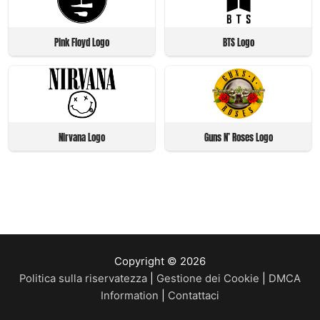
Pink Floyd Logo
BTS Logo
Nirvana Logo
Guns N’ Roses Logo
Copyright © 2026
Politica sulla riservatezza
|
Gestione dei Cookie
|
DMCA
Information
|
Contattaci