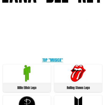
TOP "MUSICA"
Billie Eilish Logo
Rolling Stones Logo