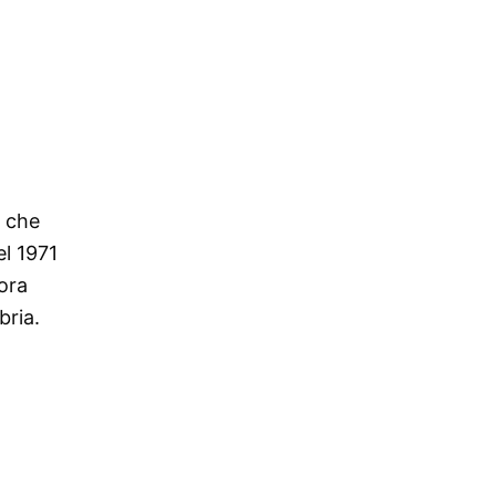
i che
el 1971
 ora
bria.