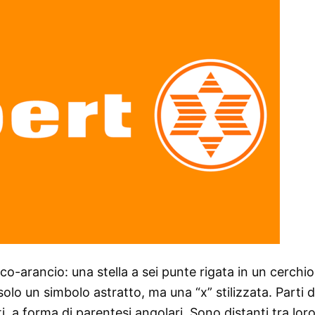
co-arancio: una stella a sei punte rigata in un cerchi
o un simbolo astratto, ma una “x” stilizzata. Parti d
, a forma di parentesi angolari. Sono distanti tra lor