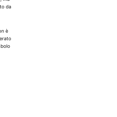
ato da
on è
derato
mbolo