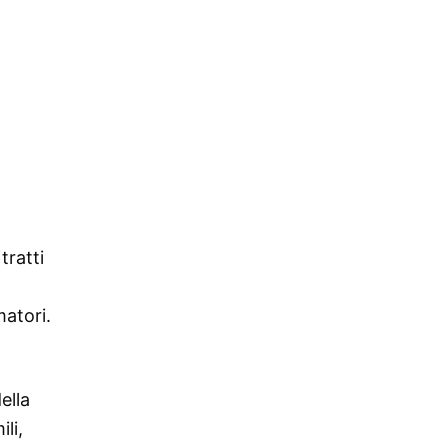
tratti
matori.
ella
li,