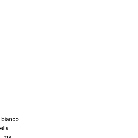
o bianco
ella
o, ma