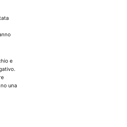
tata
hanno
chio e
gativo.
re
anno una