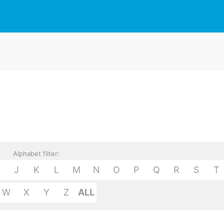
Alphabet filter:
J
K
L
M
N
O
P
Q
R
S
T
W
X
Y
Z
ALL