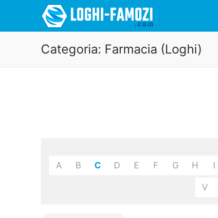
Categoria:
Farmacia (Loghi)
A
B
C
D
E
F
G
H
I
V