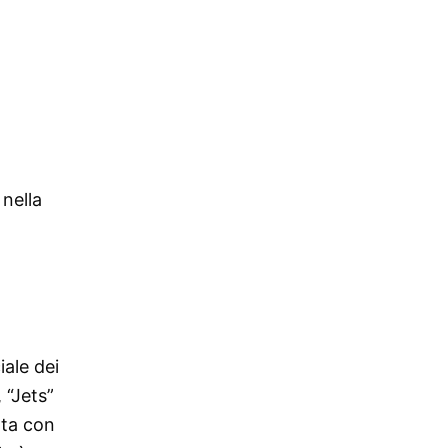
nella
a
iale dei
 “Jets”
ata con