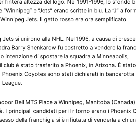
l’intera altezza del logo. Nel 1991-1996, lo sfondo b
 “Winnipeg” e “Jets” erano scritte in blu. La “J” a for
innipeg Jets. Il getto rosso era ora semplificato.
Jets si unirono alla NHL. Nel 1996, a causa di cresce
quadra Barry Shenkarow fu costretto a vendere la franc
 intenzione di spostare la squadra a Minneapolis,
 club è stato trasferito a Phoenix, in Arizona. È stato
i Phoenix Coyotes sono stati dichiarati in bancarotta
y League.
indoor Bell MTS Place a Winnipeg, Manitoba (Canada)
ttà. I principali candidati per il ritorno erano i Phoenix
sso della franchigia si è rifiutata di venderla a chiu