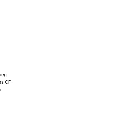
ipeg
as CF-
a