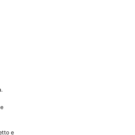
a.
me
etto e