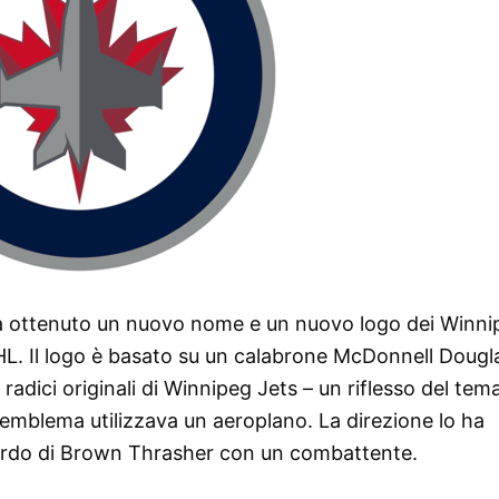
 ha ottenuto un nuovo nome e un nuovo logo dei Winn
NHL. Il logo è basato su un calabrone McDonnell Dougl
le radici originali di Winnipeg Jets – un riflesso del tem
l’emblema utilizzava un aeroplano. La direzione lo ha
l tordo di Brown Thrasher con un combattente.