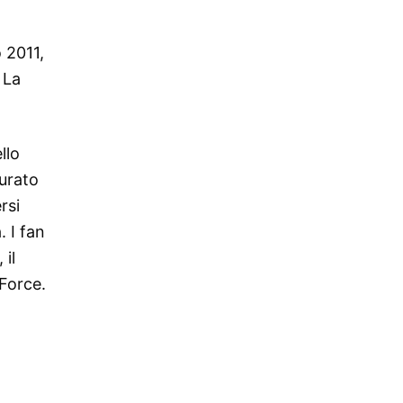
 2011,
 La
llo
urato
rsi
. I fan
 il
Force.