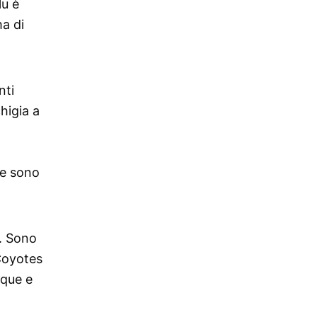
lu è
ma di
nti
higia a
 e sono
. Sono
 Coyotes
nque e