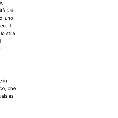
io
tà dei
 di uno
eo. Il
o stile
i
e
e in
nco, che
alsiasi