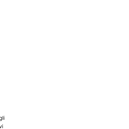
li
vi