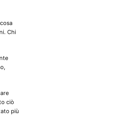
 cosa
ni. Chi
nte
so,
fare
to ciò
tato più