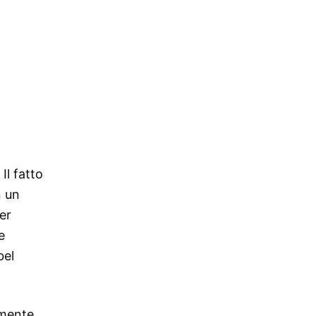
Il fatto
n un
er
e
bel
amente