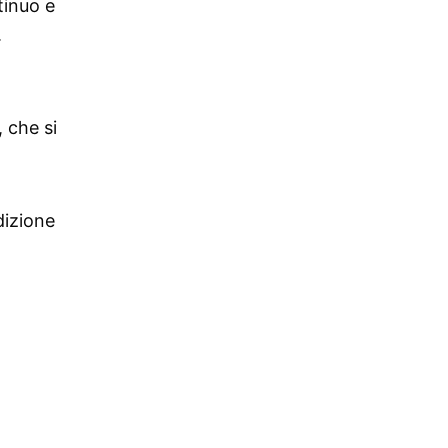
tinuo e
.
 che si
dizione