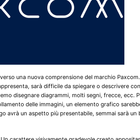
rso verso una nuova comprensione del marchio Paxcom. 
rappresenta, sarà difficile da spiegare o descrivere co
mo disegnare diagrammi, molti segni, frecce, ecc. P
ffollamento delle immagini, un elemento grafico sarebb
logo avrà un aspetto più presentabile, semmai sarà un 
e. Un carattere visivamente gradevole creato apposit