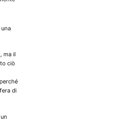
a una
, ma il
to ciò
 perché
fera di
 un