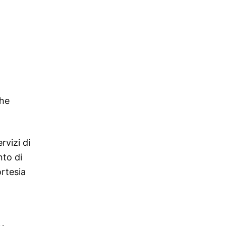
che
rvizi di
nto di
ortesia