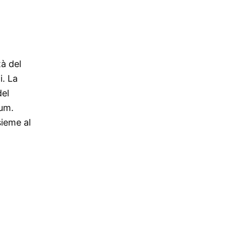
tà del
i. La
del
ium.
sieme al