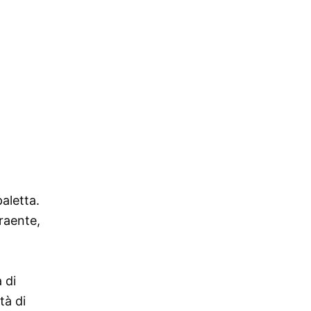
paletta.
raente,
 di
tà di