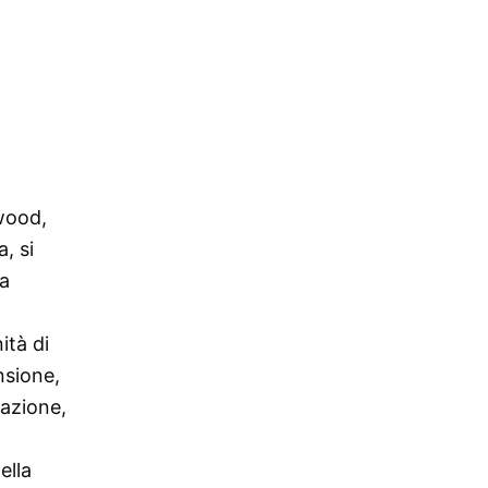
wood,
, si
ia
ità di
nsione,
zazione,
ella