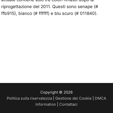
riprogettazione del 2011. Questi sono senape (#
ffb915), bianco (# ffffff) e blu scuro (# 011840).
Copyright © 2026
Politica sulla riservatezza
|
Gestione dei Cookie
|
DMCA
Information
|
Contattaci