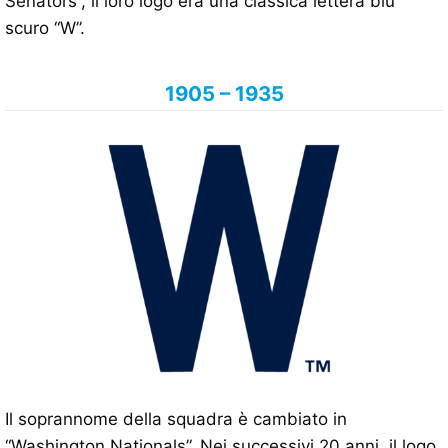
Senators”, il loro logo era una classica lettera blu
scuro “W”.
1905 – 1935
Il soprannome della squadra è cambiato in
“Washington Nationals”. Nei successivi 20 anni, il logo