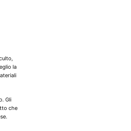
culto,
glio la
teriali
o. Gli
atto che
se.