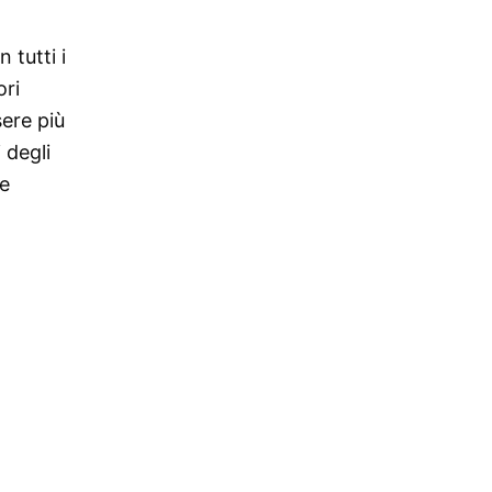
 tutti i
ori
ere più
i degli
oe