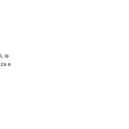
, la
zza e