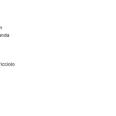
i
un
landa
icciolo