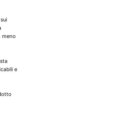
sui
a
on meno
 sta
cabili e
l
dotto