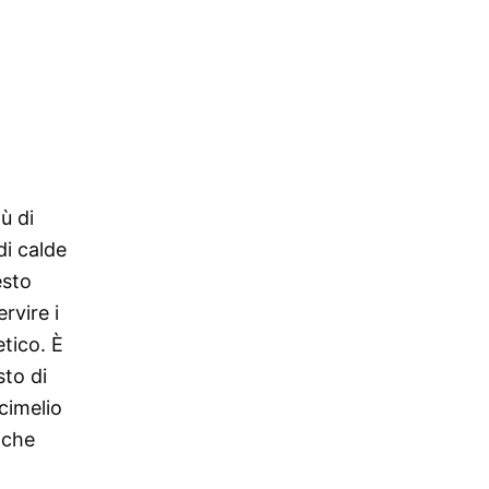
ù di
di calde
esto
rvire i
etico. È
to di
cimelio
 che