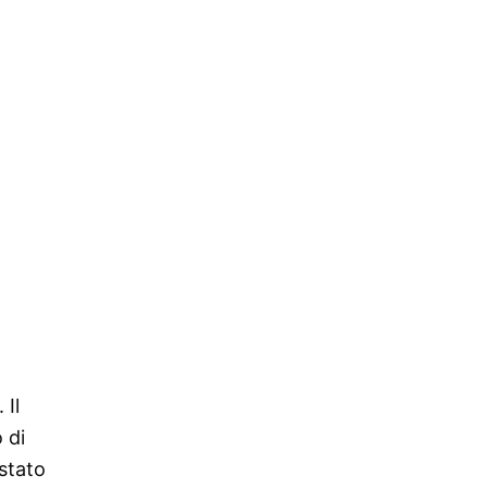
 Il
 di
 stato