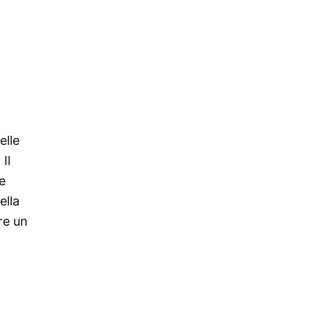
elle
Il
e
ella
re un