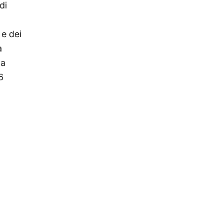
di
 e dei
a
la
6