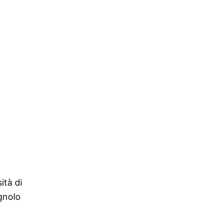
ità di
agnolo