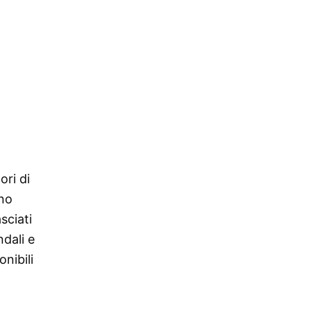
ori di
ono
sciati
ndali e
onibili