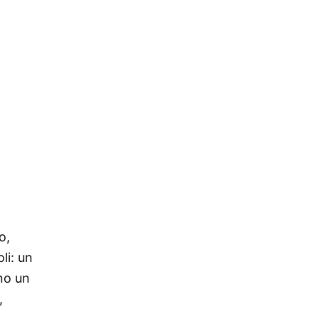
o,
li: un
no un
,