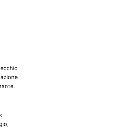
 vecchio
uazione
nante,
:
gio,