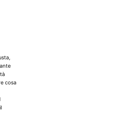
usta,
sante
ità
re cosa
l
l