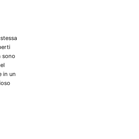
 stessa
perti
ia sono
el
e in un
ioso