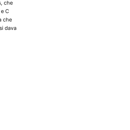
s, che
 e C
a che
si dava