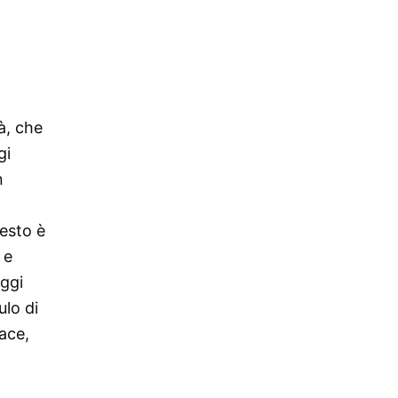
tà, che
gi
n
uesto è
 e
aggi
lo di
dace,