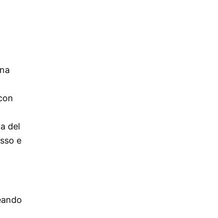
una
 con
a del
usso e
reando