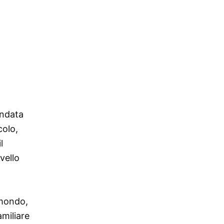
ondata
colo,
l
vello
 mondo,
miliare