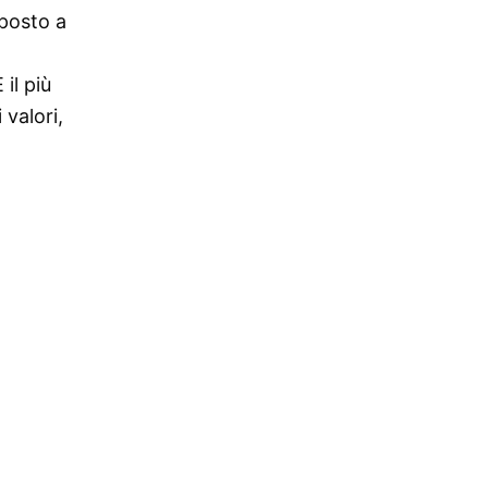
 posto a
il più
 valori,