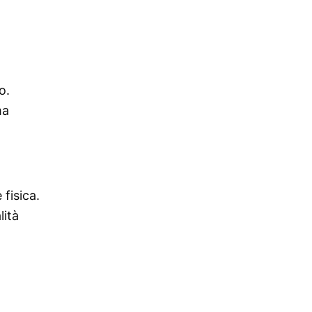
o.
ma
 fisica.
lità