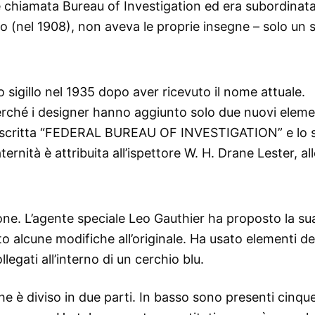
 chiamata Bureau of Investigation ed era subordinata
 (nel 1908), non aveva le proprie insegne – solo un si
io sigillo nel 1935 dopo aver ricevuto il nome attuale.
erché i designer hanno aggiunto solo due nuovi elemen
la scritta “FEDERAL BUREAU OF INVESTIGATION” e lo 
nità è attribuita all’ispettore W. H. Drane Lester, al
ione. L’agente speciale Leo Gauthier ha proposto la su
to alcune modifiche all’originale. Ha usato elementi de
ollegati all’interno di un cerchio blu.
he è diviso in due parti. In basso sono presenti cinque