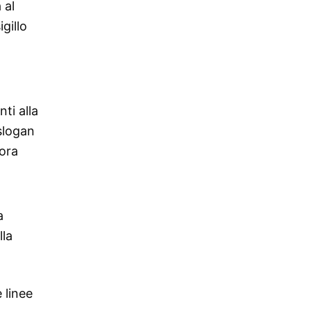
 al
gillo
ti alla
slogan
lora
a
lla
 linee