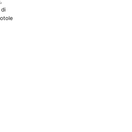
,
 di
iotole