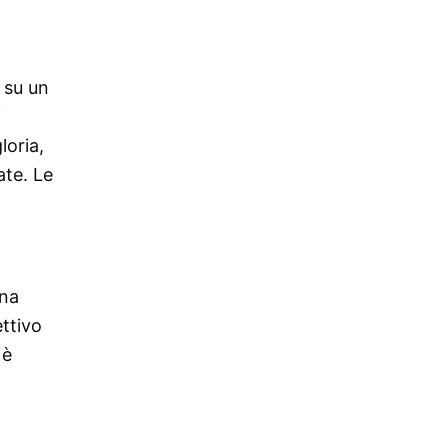
 su un
i
loria,
ate. Le
una
ettivo
 è