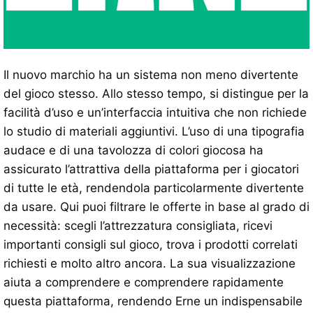
Il nuovo marchio ha un sistema non meno divertente
del gioco stesso. Allo stesso tempo, si distingue per la
facilità d’uso e un’interfaccia intuitiva che non richiede
lo studio di materiali aggiuntivi. L’uso di una tipografia
audace e di una tavolozza di colori giocosa ha
assicurato l’attrattiva della piattaforma per i giocatori
di tutte le età, rendendola particolarmente divertente
da usare. Qui puoi filtrare le offerte in base al grado di
necessità: scegli l’attrezzatura consigliata, ricevi
importanti consigli sul gioco, trova i prodotti correlati
richiesti e molto altro ancora. La sua visualizzazione
aiuta a comprendere e comprendere rapidamente
questa piattaforma, rendendo Erne un indispensabile