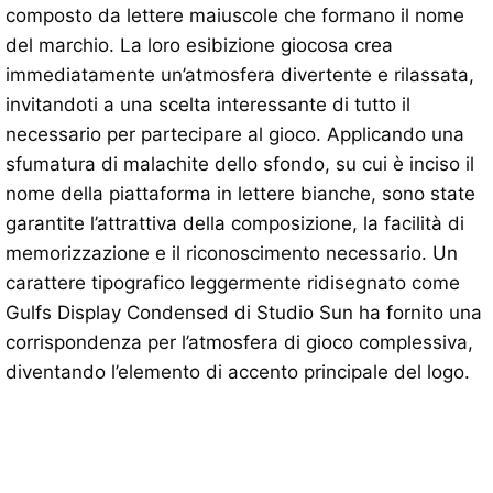
composto da lettere maiuscole che formano il nome
del marchio. La loro esibizione giocosa crea
immediatamente un’atmosfera divertente e rilassata,
invitandoti a una scelta interessante di tutto il
necessario per partecipare al gioco. Applicando una
sfumatura di malachite dello sfondo, su cui è inciso il
nome della piattaforma in lettere bianche, sono state
garantite l’attrattiva della composizione, la facilità di
memorizzazione e il riconoscimento necessario. Un
carattere tipografico leggermente ridisegnato come
Gulfs Display Condensed di Studio Sun ha fornito una
corrispondenza per l’atmosfera di gioco complessiva,
diventando l’elemento di accento principale del logo.