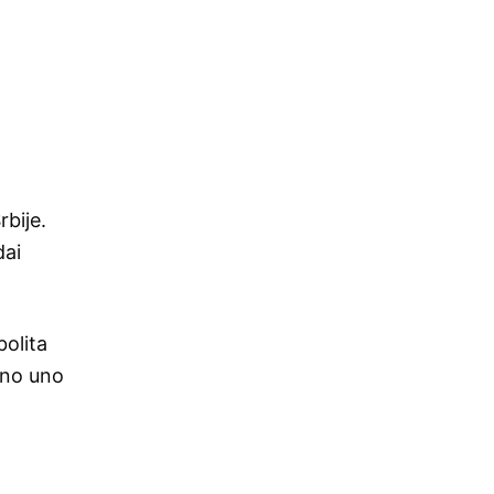
rbije.
dai
bolita
sino uno