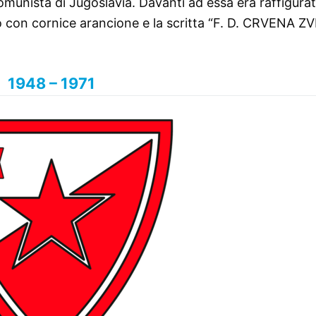
Comunista di Jugoslavia. Davanti ad essa era raffigura
lo con cornice arancione e la scritta “F. D. CRVENA Z
1948 – 1971