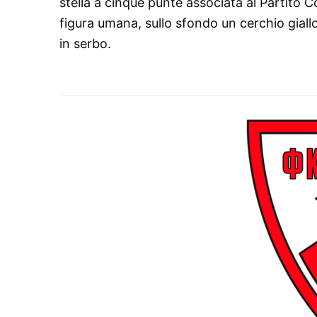
stella a cinque punte associata al Partito 
figura umana, sullo sfondo un cerchio gial
in serbo.