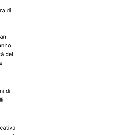
ra di
yan
Hanno
tà del
e
ni di
li
icativa