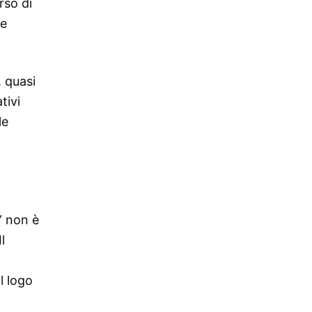
rso di
he
, quasi
tivi
le
” non è
l
l logo