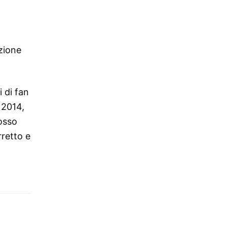
zione
 di fan
 2014,
osso
rretto e