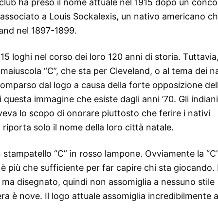
l club ha preso il nome attuale nel 1915 dopo un conco
è associato a Louis Sockalexis, un nativo americano c
land nel 1897-1899.
 15 loghi nel corso dei loro 120 anni di storia. Tuttavia
ra maiuscola “C”, che sta per Cleveland, o al tema dei na
omparso dal logo a causa della forte opposizione del
i questa immagine che esiste dagli anni ’70. Gli indiani
va lo scopo di onorare piuttosto che ferire i nativi
o riporta solo il nome della loro città natale.
 in stampatello “C” in rosso lampone. Ovviamente la “C
è più che sufficiente per far capire chi sta giocando. I
o ma disegnato, quindi non assomiglia a nessuno stile
era è nove. Il logo attuale assomiglia incredibilmente a