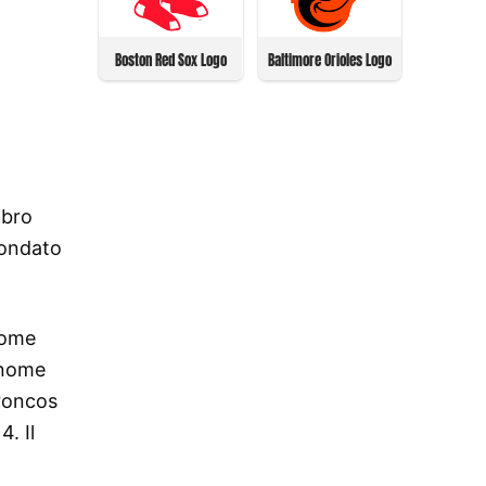
Boston Red Sox Logo
Baltimore Orioles Logo
mbro
fondato
come
 nome
Broncos
. Il