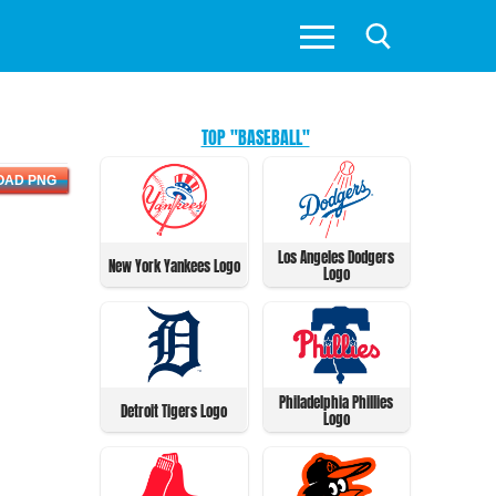
TOP "BASEBALL"
OAD PNG
Los Angeles Dodgers
New York Yankees Logo
Logo
Philadelphia Phillies
Detroit Tigers Logo
Logo