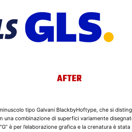
to minuscolo tipo Galvani BlackbyHoftype, che si distin
i e in una combinazione di superfici variamente disegna
G” è per l’elaborazione grafica e la crenatura è stata