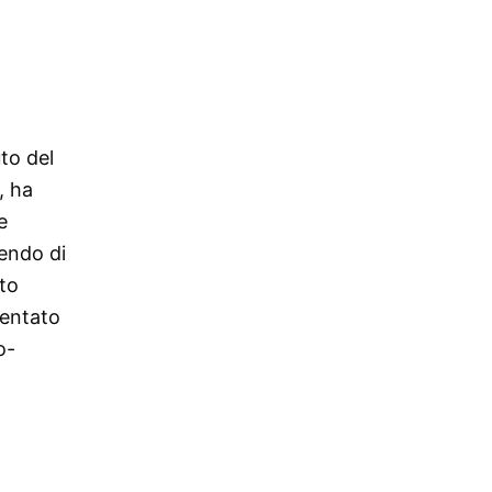
uto del
, ha
e
cendo di
to
ventato
o-