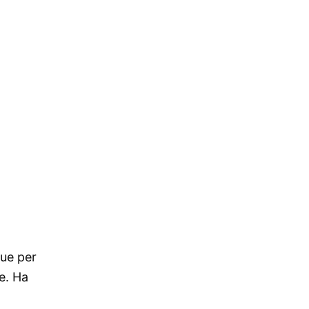
gue per
te. Ha