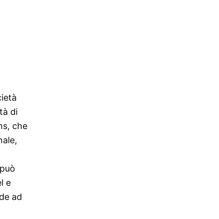
ietà
tà di
ms, che
nale,
 può
l e
ede ad